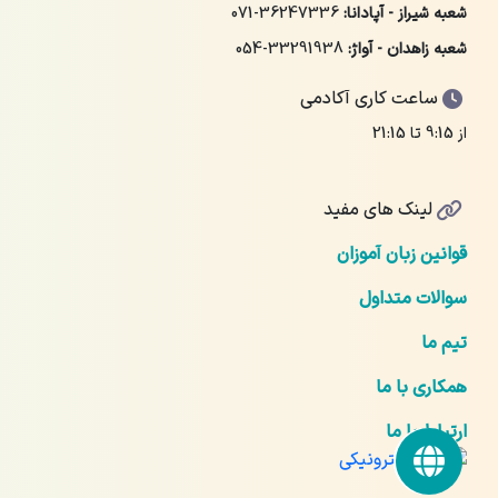
شعبه شیراز - آپادانا:
071-36247336
شعبه زاهدان - آواژ:
054-33291938
ساعت کاری آکادمی
از 9:15 تا 21:15
لینک های مفید
قوانین زبان آموزان
سوالات متداول
تیم ما
همکاری با ما
ارتباط با ما