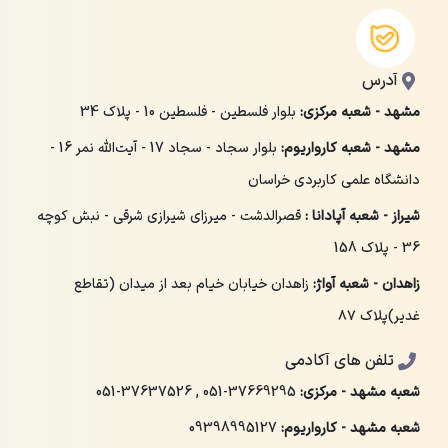
آدرس
مشهد - شعبه مرکزی:
بلوار فلسطین - فلسطین 10 - پلاک 34
مشهد - شعبه کارواریوم:
بلوار سجاد - سجاد 17 - آیت‌الله نمر 16 -
دانشگاه علمی کاربردی خراسان
شیراز - شعبه آپادانا :
قصرالدشت - میرزای شیرازی شرقی - نبش کوچه
36 - پلاک 158
زاهدان - شعبه آواژ:
زاهدان خیابان خیام بعد از میدان (تقاطع
غدیر)پلاک ۸۷
تلفن های آکادمی
شعبه مشهد - مرکزی:
051-37669295
,
051-37637526
شعبه مشهد - کارواریوم:
09398995127