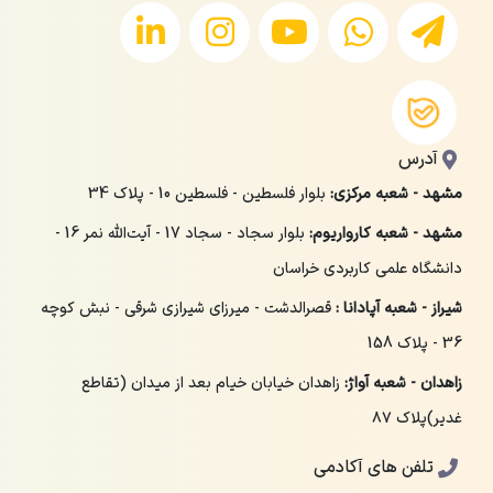
آدرس
مشهد - شعبه مرکزی:
بلوار فلسطین - فلسطین 10 - پلاک 34
مشهد - شعبه کارواریوم:
بلوار سجاد - سجاد 17 - آیت‌الله نمر 16 -
دانشگاه علمی کاربردی خراسان
شیراز - شعبه آپادانا :
قصرالدشت - میرزای شیرازی شرقی - نبش کوچه
36 - پلاک 158
زاهدان - شعبه آواژ:
زاهدان خیابان خیام بعد از میدان (تقاطع
غدیر)پلاک ۸۷
تلفن های آکادمی