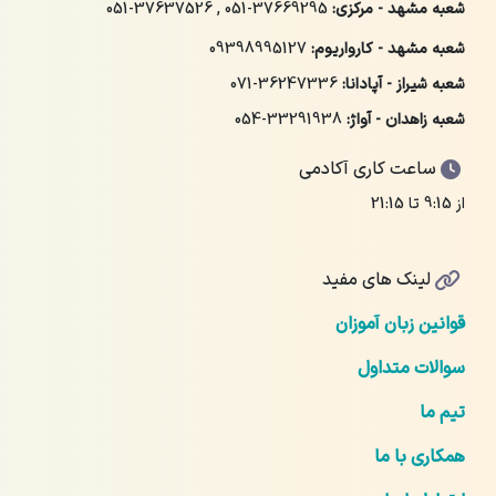
شعبه مشهد - مرکزی:
051-37669295
,
051-37637526
شعبه مشهد - کارواریوم:
09398995127
شعبه شیراز - آپادانا:
071-36247336
شعبه زاهدان - آواژ:
054-33291938
ساعت کاری آکادمی
از 9:15 تا 21:15
لینک های مفید
قوانین زبان آموزان
سوالات متداول
تیم ما
همکاری با ما