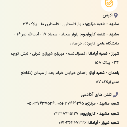
آدرس
مشهد - شعبه مرکزی:
بلوار فلسطین - فلسطین 10 - پلاک 34
مشهد - شعبه کارواریوم:
بلوار سجاد - سجاد 17 - آیت‌الله نمر 16 -
دانشگاه علمی کاربردی خراسان
شیراز - شعبه آپادانا :
قصرالدشت - میرزای شیرازی شرقی - نبش کوچه
36 - پلاک 158
زاهدان - شعبه آواژ:
زاهدان خیابان خیام بعد از میدان (تقاطع
غدیر)پلاک ۸۷
تلفن های آکادمی
شعبه مشهد - مرکزی:
051-37669295
,
051-37637526
شعبه مشهد - کارواریوم:
09398995127
شعبه شیراز - آپادانا:
071-36247336