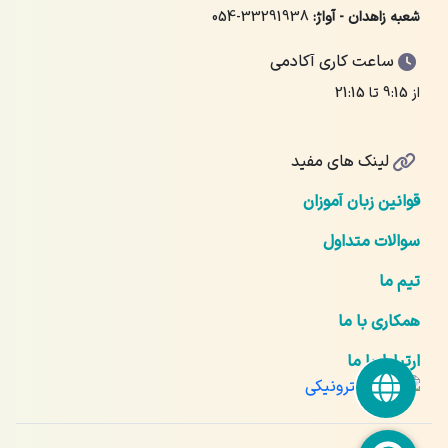
شعبه زاهدان - آواژ:
054-33291938
ساعت کاری آکادمی
از 9:15 تا 21:15
لینک های مفید
قوانین زبان آموزان
سوالات متداول
تیم ما
همکاری با ما
ارتباط با ما