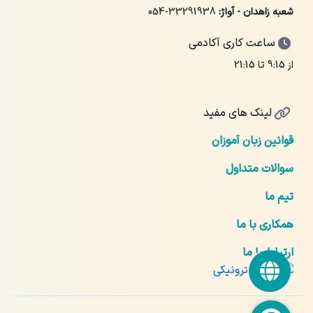
شعبه زاهدان - آواژ:
054-33291938
ساعت کاری آکادمی
از 9:15 تا 21:15
لینک های مفید
قوانین زبان آموزان
سوالات متداول
تیم ما
همکاری با ما
ارتباط با ما