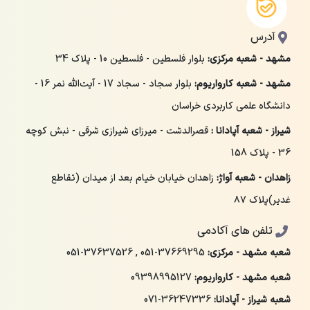
آدرس
مشهد - شعبه مرکزی:
بلوار فلسطین - فلسطین 10 - پلاک 34
مشهد - شعبه کارواریوم:
بلوار سجاد - سجاد 17 - آیت‌الله نمر 16 -
دانشگاه علمی کاربردی خراسان
شیراز - شعبه آپادانا :
قصرالدشت - میرزای شیرازی شرقی - نبش کوچه
36 - پلاک 158
زاهدان - شعبه آواژ:
زاهدان خیابان خیام بعد از میدان (تقاطع
غدیر)پلاک ۸۷
تلفن های آکادمی
شعبه مشهد - مرکزی:
051-37669295
,
051-37637526
شعبه مشهد - کارواریوم:
09398995127
شعبه شیراز - آپادانا:
071-36247336