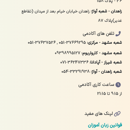
36 - پلاک 158
زاهدان - شعبه آواژ:
زاهدان خیابان خیام بعد از میدان (تقاطع
غدیر)پلاک ۸۷
تلفن های آکادمی
شعبه مشهد - مرکزی:
051-37669295
,
051-37637526
شعبه مشهد - کارواریوم:
09398995127
شعبه شیراز - آپادانا:
071-36247336
شعبه زاهدان - آواژ:
054-33291938
ساعت کاری آکادمی
از 9:15 تا 21:15
لینک های مفید
قوانین زبان آموزان