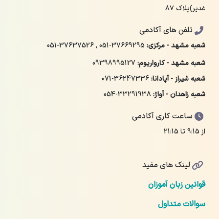
غدیر)پلاک ۸۷
تلفن های آکادمی
شعبه مشهد - مرکزی:
051-37669295
,
051-37637526
شعبه مشهد - کارواریوم:
09398995127
شعبه شیراز - آپادانا:
071-36247336
شعبه زاهدان - آواژ:
054-33291938
ساعت کاری آکادمی
از 9:15 تا 21:15
لینک های مفید
قوانین زبان آموزان
سوالات متداول