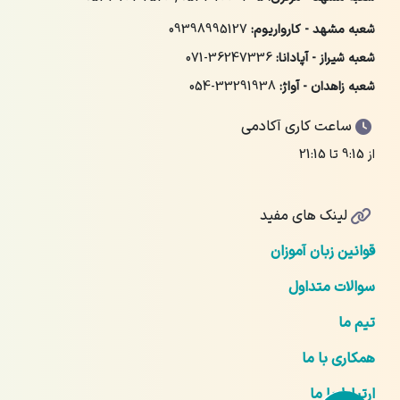
شعبه مشهد - کارواریوم:
09398995127
شعبه شیراز - آپادانا:
071-36247336
شعبه زاهدان - آواژ:
054-33291938
ساعت کاری آکادمی
از 9:15 تا 21:15
لینک های مفید
قوانین زبان آموزان
سوالات متداول
تیم ما
همکاری با ما
ارتباط با ما