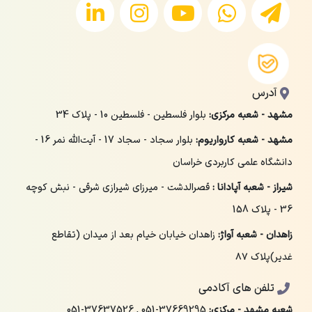
آدرس
مشهد - شعبه مرکزی:
بلوار فلسطین - فلسطین 10 - پلاک 34
مشهد - شعبه کارواریوم:
بلوار سجاد - سجاد 17 - آیت‌الله نمر 16 -
دانشگاه علمی کاربردی خراسان
شیراز - شعبه آپادانا :
قصرالدشت - میرزای شیرازی شرقی - نبش کوچه
36 - پلاک 158
زاهدان - شعبه آواژ:
زاهدان خیابان خیام بعد از میدان (تقاطع
غدیر)پلاک ۸۷
تلفن های آکادمی
شعبه مشهد - مرکزی:
051-37669295
,
051-37637526