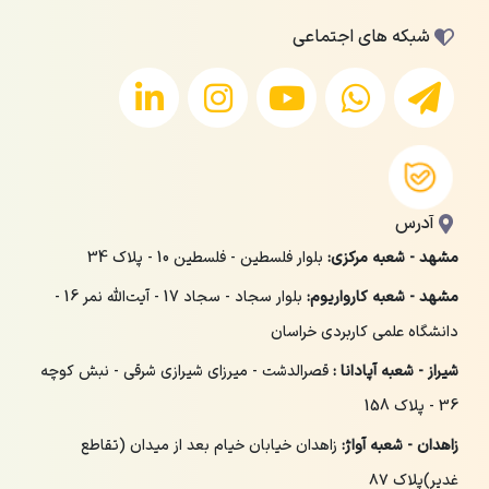
شبکه های اجتماعی
آدرس
مشهد - شعبه مرکزی:
بلوار فلسطین - فلسطین 10 - پلاک 34
مشهد - شعبه کارواریوم:
بلوار سجاد - سجاد 17 - آیت‌الله نمر 16 -
دانشگاه علمی کاربردی خراسان
شیراز - شعبه آپادانا :
قصرالدشت - میرزای شیرازی شرقی - نبش کوچه
36 - پلاک 158
زاهدان - شعبه آواژ:
زاهدان خیابان خیام بعد از میدان (تقاطع
غدیر)پلاک ۸۷