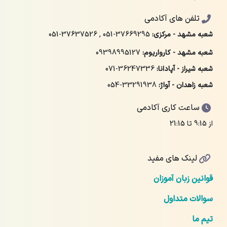
تلفن های آکادمی
شعبه مشهد - مرکزی:
051-37669295
,
051-37637526
شعبه مشهد - کارواریوم:
09398995127
شعبه شیراز - آپادانا:
071-36247336
شعبه زاهدان - آواژ:
054-33291938
ساعت کاری آکادمی
از 9:15 تا 21:15
لینک های مفید
قوانین زبان آموزان
سوالات متداول
تیم ما