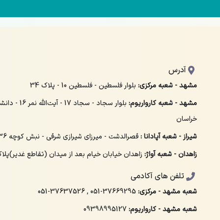
آدرس
مشهد - شعبه مرکزی:
بلوار فلسطین - فلسطین 10 - پلاک 34
مشهد - شعبه کارواریوم:
بلوار سجاد - سجاد 
خراسان
شیراز - شعبه آپادانا :
قصرالدشت - میرزای شیرازی شرقی - نبش کوچه 36 - پلاک 158
زاهدان - شعبه آواژ:
زاهدان خیابان خیام بعد از میدان (تقاطع غدیر)پلاک 
تلفن های آکادمی
شعبه مشهد - مرکزی:
051-37669295
,
051-37637526
شعبه مشهد - کارواریوم:
09398995127